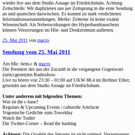
wieder live aus dem Studio Ansage im Friedrichshain. Achtung
Zeitschleife: Wir duplizieren uns per Zeitsprung in die erste Sendung
an und quatschen dazwischen. Es kommt zu stark verdichteten
Informationsansammlungen. Merke: Zeitreise ist keine exakte
Wissenschaft. Als Nebenwirkungen des Hyperbandrauschens
können Verzerrungen im Hör- und Denkzentrum auftreten.
25. Mai 2011
von
macro
Sendung vom 25. Mai 2011
Am Mic: hein-c &
macro
Die Premiere der aus der Zucunft in die vergangene Gegenwart
zurüccgesetzten Radioshow.
Live zu hören von 23:30 – 01:00 auf UKW 88.4 im Berliner Ether,
gesendet aus dem Studio Ansage im Friedrichshain.
Unter anderem mit folgenden Themen:
Was ist die c-base?
Regulars & Upcoming Events / culturelle Artefacte
Vogonische Gedichte zum Towelday
Watch the Trailer
Die Twitter-Corner – Read the hashtag
Achtung:
Die Qualität des Streams ist nicht optimal, Verzerrungen