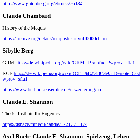
http://www.gutenberg.org/ebooks/26184
Claude Chambard
History of the Maquis
https://archive.org/details/maquishistoryoff0000cham
Sibylle Berg
GRM
https://de.wikipedia.org/wiki/GRM._Brainfuck?wprov=sfla1
RCE
https://de.wikipedia.org/wiki/RCE_%E2%80%93_Remote_Cod
wprov=sfla1
https://www.berliner-ensemble.de/inszenierung/rce
Claude E. Shannon
Thesis, Institute for Eugenics
https://dspace.mit.edu/handle/1721.1/11174
Axel Roch: Claude E. Shannon. Spielzeug, Leben