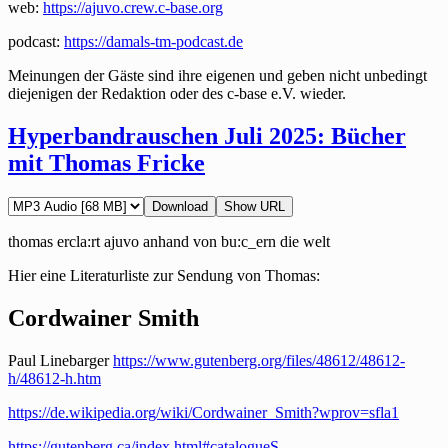
web:
https://ajuvo.crew.c-base.org
podcast:
https://damals-tm-podcast.de
Meinungen der Gäste sind ihre eigenen und geben nicht unbedingt
diejenigen der Redaktion oder des c-base e.V. wieder.
Hyperbandrauschen Juli 2025: Bücher
mit Thomas Fricke
Download
Show URL
thomas ercla:rt ajuvo anhand von bu:c_ern die welt
Hier eine Literaturliste zur Sendung von Thomas:
Cordwainer Smith
Paul Linebarger
https://www.gutenberg.org/files/48612/48612-
h/48612-h.htm
https://de.wikipedia.org/wiki/Cordwainer_Smith?wprov=sfla1
https://gutenberg.ca/index.html#catalogueS