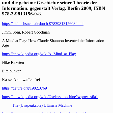
und die geheime Geschichte seiner Theorie der
Information. gegenstalt Verlag, Berlin 2009, ISBN
978-3-9813156-0-8.
https://diebuchsuche.de/buch-9783981315608.html
Jimmi Soni, Robert Goodman
A Mind at Play: How Claude Shannon Invented the Information
Age
https://en.wikipedia.org/wiki/A_Mind_at_Play
Nike Raketen
Eifelbunker
Kassel Atomwaffen frei
https://dejure.org/1982,3769
https://en.wikipedia.org/wiki/Useless_machine?wprov=sfla1
The (Unspeakable) Ultimate Machine