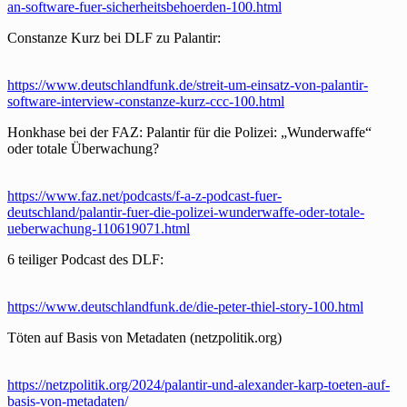
an-software-fuer-sicherheitsbehoerden-100.html
Constanze Kurz bei DLF zu Palantir:
https://www.deutschlandfunk.de/streit-um-einsatz-von-palantir-
software-interview-constanze-kurz-ccc-100.html
Honkhase bei der FAZ: Palantir für die Polizei: „Wunderwaffe“
oder totale Überwachung?
https://www.faz.net/podcasts/f-a-z-podcast-fuer-
deutschland/palantir-fuer-die-polizei-wunderwaffe-oder-totale-
ueberwachung-110619071.html
6 teiliger Podcast des DLF:
https://www.deutschlandfunk.de/die-peter-thiel-story-100.html
Töten auf Basis von Metadaten (netzpolitik.org)
https://netzpolitik.org/2024/palantir-und-alexander-karp-toeten-auf-
basis-von-metadaten/