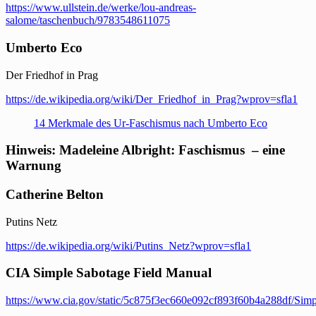
https://www.ullstein.de/werke/lou-andreas-
salome/taschenbuch/9783548611075
Umberto Eco
Der Friedhof in Prag
https://de.wikipedia.org/wiki/Der_Friedhof_in_Prag?wprov=sfla1
14 Merkmale des Ur-Faschismus nach Umberto Eco
Hinweis: Madeleine Albright: Faschismus – eine
Warnung
Catherine Belton
Putins Netz
https://de.wikipedia.org/wiki/Putins_Netz?wprov=sfla1
CIA Simple Sabotage Field Manual
https://www.cia.gov/static/5c875f3ec660e092cf893f60b4a288df/Simp