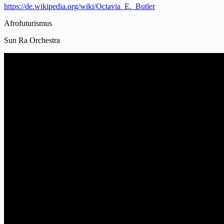
https://de.wikipedia.org/wiki/Octavia_E._Butler
Afrofuturismus
Sun Ra Orchestra