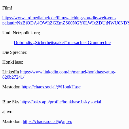
Film!
https://www.ardmediathek.de/film/watching-you-die-welt-von-
palantir/NzBiODA4OWItZGZmZS00NGY0LWIxZDUtNWU0
Und: Netzpolitik.org
Dobrindts „Sicherheitspaket“ missachtet Grundrechte
Die Sprecher:
HonkHase:
LinkedIn
https://www.linkedin.com/in/manuel-honkhase-atug-
820b27241/
Mastodon
https://chaos.social/@HonkHase
Blue Sky
https://bsky.app/profile/honkhase.bsky.social
ajuvo:
Mastodon:
https://chaos.social/@ajuvo