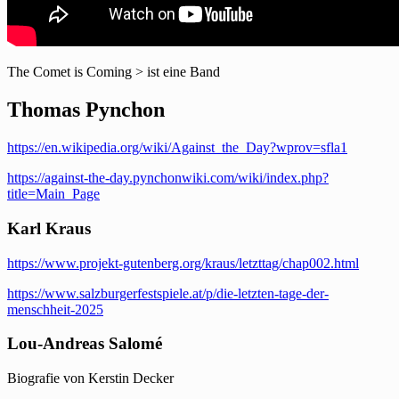
The Comet is Coming > ist eine Band
Thomas Pynchon
https://en.wikipedia.org/wiki/Against_the_Day?wprov=sfla1
https://against-the-day.pynchonwiki.com/wiki/index.php?
title=Main_Page
Karl Kraus
https://www.projekt-gutenberg.org/kraus/letzttag/chap002.html
https://www.salzburgerfestspiele.at/p/die-letzten-tage-der-
menschheit-2025
Lou-Andreas Salomé
Biografie von Kerstin Decker