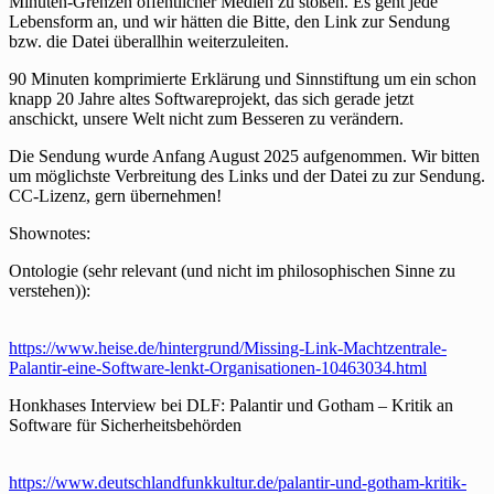
Minuten-Grenzen öffentlicher Medien zu stoßen. Es geht jede
Lebensform an, und wir hätten die Bitte, den Link zur Sendung
bzw. die Datei überallhin weiterzuleiten.
90 Minuten komprimierte Erklärung und Sinnstiftung um ein schon
knapp 20 Jahre altes Softwareprojekt, das sich gerade jetzt
anschickt, unsere Welt nicht zum Besseren zu verändern.
Die Sendung wurde Anfang August 2025 aufgenommen. Wir bitten
um möglichste Verbreitung des Links und der Datei zu zur Sendung.
CC-Lizenz, gern übernehmen!
Shownotes:
Ontologie (sehr relevant (und nicht im philosophischen Sinne zu
verstehen)):
https://www.heise.de/hintergrund/Missing-Link-Machtzentrale-
Palantir-eine-Software-lenkt-Organisationen-10463034.html
Honkhases Interview bei DLF: Palantir und Gotham – Kritik an
Software für Sicherheitsbehörden
https://www.deutschlandfunkkultur.de/palantir-und-gotham-kritik-